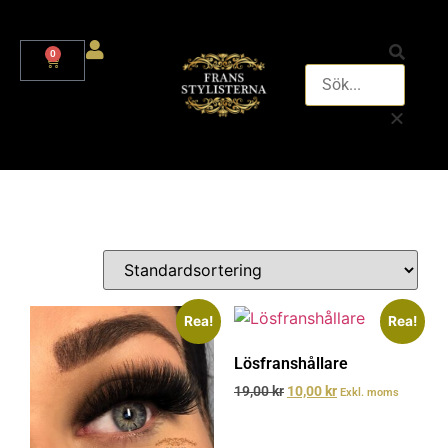
0
Rea!
Rea!
Lösfranshållare
19,00
kr
10,00
kr
Exkl. moms