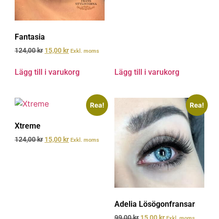
Fantasia
124,00
kr
15,00
kr
Exkl. moms
Lägg till i varukorg
Lägg till i varukorg
Rea!
Rea!
Xtreme
124,00
kr
15,00
kr
Exkl. moms
Adelia Lösögonfransar
99,00
kr
15,00
kr
Exkl. moms