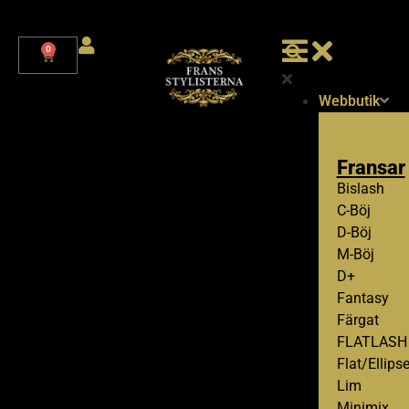
0
Webbutik
Fransar
Bislash
C-Böj
D-Böj
M-Böj
D+
Fantasy
Färgat
FLATLASH
Flat/Ellips
Lim
Minimix