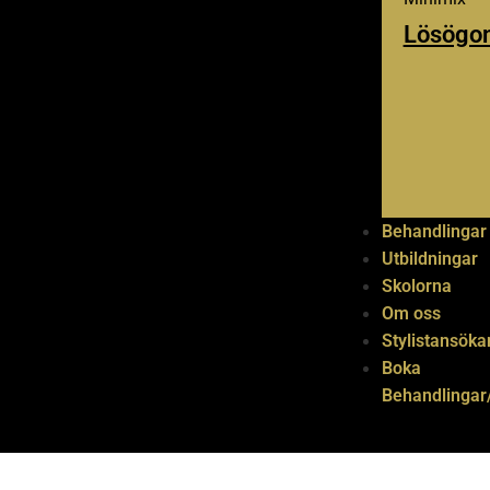
Lösögon
Behandlingar
Utbildningar
Skolorna
Om oss
Stylistansöka
Boka
Behandlingar/