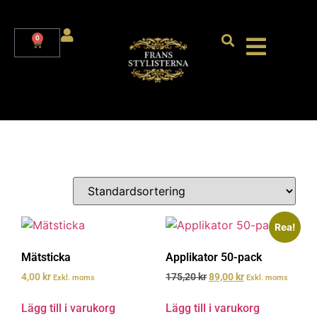
0
Rea!
Mätsticka
Applikator 50-pack
4,00
kr
175,20
kr
89,00
kr
Exkl. moms
Exkl. moms
Lägg till i varukorg
Lägg till i varukorg