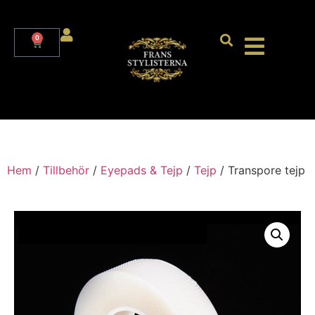
0
Hem
/
Tillbehör
/
Eyepads & Tejp
/
Tejp
/ Transpore tejp