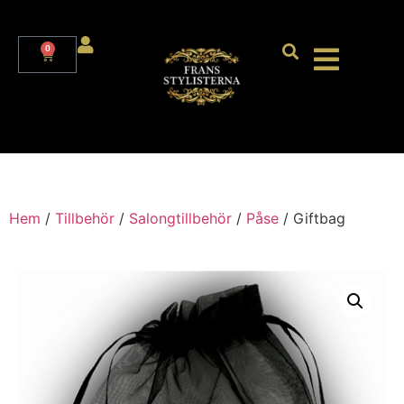
0
Hem
/
Tillbehör
/
Salongtillbehör
/
Påse
/ Giftbag