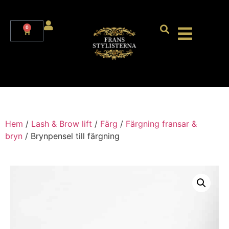
0
Hem
/
Lash & Brow lift
/
Färg
/
Färgning fransar &
bryn
/ Brynpensel till färgning