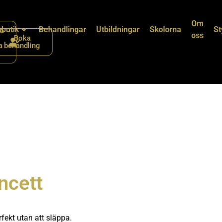
Om
butik
Behandlingar
Utbildningar
Skolorna
St
a
oss
Boka
a
behandling
ncett
ekt utan att släppa.