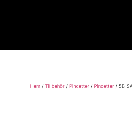
Hem
/
Tillbehör
/
Pincetter
/
Pincetter
/ 5B-SA