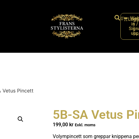
Web
0
Logg
in /
Sign
upp
 Vetus Pincett
5B-SA Vetus Pi
199,00
kr
Exkl. moms
Volympincett som greppar knippena perf